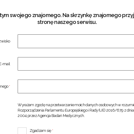
 tym swojego znajomego. Na skrzynkę znajomego przyjd
stronę naszego serwisu.
azwisko
E-mail
omego
*
Wyrażam zgodę na przetwarzanie moich danych osobowych w rozumien
Rozporządzenia Parlamentu Europejskiego i Rady (UE) 2016/679 z dnia 
2004 przez Agencja Badań Medycznych.
Zgadzam się
*