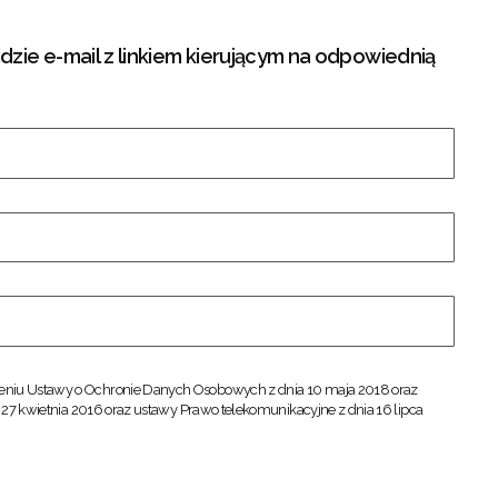
zie e-mail z linkiem kierującym na odpowiednią
iu Ustawy o Ochronie Danych Osobowych z dnia 10 maja 2018 oraz
27 kwietnia 2016 oraz ustawy Prawo telekomunikacyjne z dnia 16 lipca