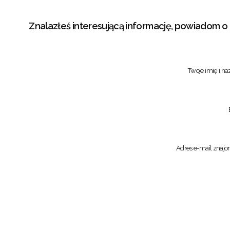
Znalazłeś interesującą informację, powiadom o
Twoje imię i n
Adres e-mail znaj