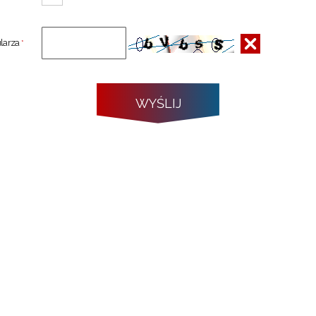
larza
*